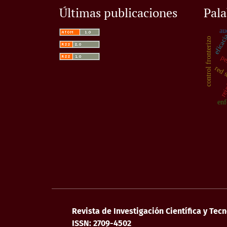
Últimas publicaciones
Pala
au
eficac
control fronterizo
pe
red s
rei
enf
Revista de Investigación Científica y Tec
ISSN: 2709-4502