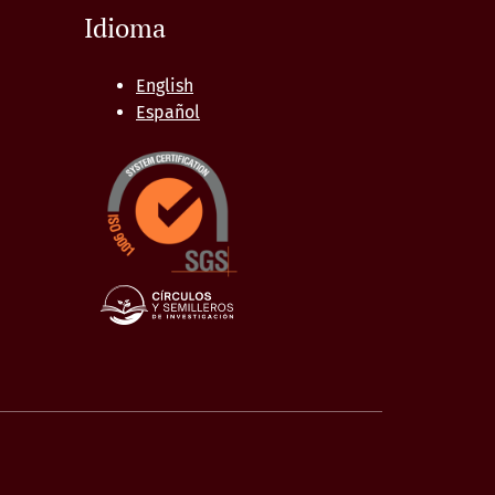
Idioma
English
Español