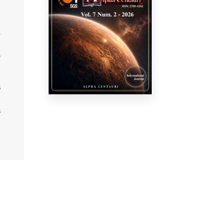
-
,
a
o
s
a
s