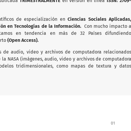
publicada
TRIMESTRALMENTE
en versión en linea
ISSN: 2709
ntíficos de especialización en
Ciencias Sociales Aplicadas
ión en Tecnologías de la Información.
Con mucho impacto 
estamos en tendencia en más de 32 Países difundiend
erto
(Open Access).
s de audio, video y archivos de computadora relacionado
e la NASA (imágenes, audio, video y archivos de computador
odelos tridimensionales, como mapas de textura y dato
01