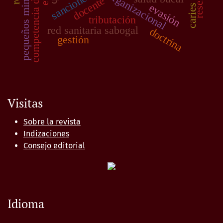
caries dental
competencia digital
pequeños mineros
reserva
sanciones
docente
evasión
tributación
red sanitaria sabogal
doctrina
gestión
Visitas
Sobre la revista
Indizaciones
Consejo editorial
Idioma