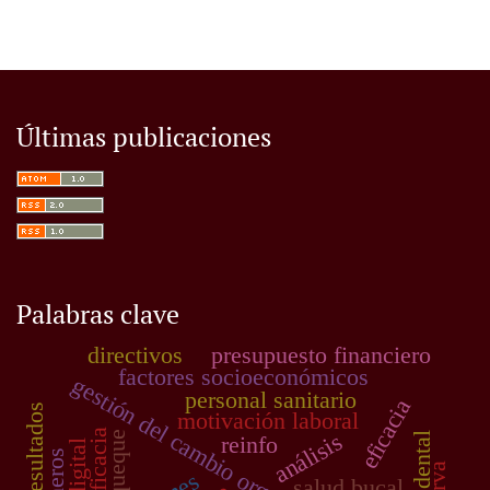
Últimas publicaciones
Palabras clave
directivos
presupuesto financiero
factores socioeconómicos
gestión del cambio organizacional
personal sanitario
eficacia
resultados
motivación laboral
eficacia
análisis
queque
reinfo
salud bucal