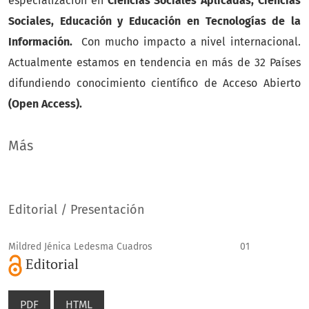
especialización en
Ciencias Sociales Aplicadas, Ciencias
Sociales, Educación y Educación en Tecnologías de la
Información.
Con mucho impacto a nivel internacional.
Actualmente estamos en tendencia en más de 32 Países
difundiendo conocimiento científico de Acceso Abierto
(Open Access).
IMÁGENES:
Imágenes fijas, grabaciones de audio, video y
Más
archivos de computadora relacionados para uso no
comercial. El contenido de la NASA (imágenes, audio,
video y archivos de computadora utilizados en la
Editorial / Presentación
reproducción de modelos tridimensionales, como mapas
de textura y datos poligonales en cualquier formato).
Mildred Jénica Ledesma Cuadros
01
Editorial
PDF
HTML