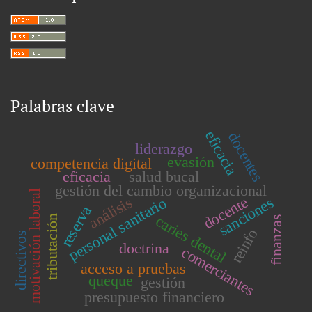
Palabras clave
eficacia
docentes
liderazgo
evasión
competencia digital
eficacia
salud bucal
gestión del cambio organizacional
motivación laboral
docente
análisis
sanciones
personal sanitario
reserva
caries dental
tributación
finanzas
reinfo
directivos
doctrina
comerciantes
acceso a pruebas
queque
gestión
presupuesto financiero